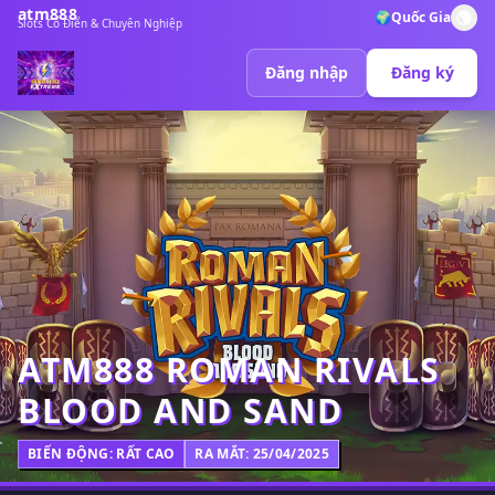
atm888
🌍
Quốc Gia
Slots Cổ Điển & Chuyên Nghiệp
Đăng nhập
Đăng ký
ATM888 ROMAN RIVALS
BLOOD AND SAND
BIẾN ĐỘNG: RẤT CAO
RA MẮT: 25/04/2025