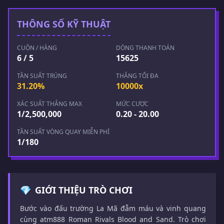
THÔNG SỐ KỸ THUẬT
CUỘN / HÀNG
DÒNG THANH TOÁN
6 / 5
15625
TẦN SUẤT TRÚNG
THẮNG TỐI ĐA
31.20%
10000x
XÁC SUẤT THẮNG MAX
MỨC CƯỢC
1/2,500,000
0.20 - 20.00
TẦN SUẤT VÒNG QUAY MIỄN PHÍ
1/180
💎
GIỚI THIỆU TRÒ CHƠI
Bước vào đấu trường La Mã đẫm máu và vinh quang
cùng atm888 Roman Rivals Blood and Sand. Trò chơi