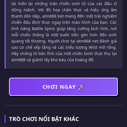
tái hiện lại những trận chiến sinh tử của các đấu sĩ
dũng mãnh. Với đồ họa chân thực và hiệu ứng âm
thanh dồn dập, atm888 bet mang đến một trải nghiệm
chiến đấu đích thực ngay trên màn hình của bạn. Các
tính năng Battle Spins giúp tăng cường kịch tính, nơi
mỗi chiến thắng là một bước tiến gần hơn đến vinh
quang tối thượng. Người chơi tại atm888 net đánh giá
cao cơ chế xếp tầng và các biểu tượng Wild mở rộng.
Hãy chứng tỏ bản lĩnh của một chiến binh thực thụ tại
atm888 và giành lấy kho báu của hoàng đế.
CHƠI NGAY 🚀
TRÒ CHƠI NỔI BẬT KHÁC