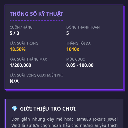
THÔNG SỐ KỸ THUẬT
CUỘN / HÀNG
DÒNG THANH TOÁN
5 / 3
5
TẦN SUẤT TRÚNG
THẮNG TỐI ĐA
18.50%
1040x
XÁC SUẤT THẮNG MAX
MỨC CƯỢC
1/200,000
0.05 - 100.00
TẦN SUẤT VÒNG QUAY MIỄN PHÍ
N/A
💎
GIỚI THIỆU TRÒ CHƠI
Đơn giản nhưng đầy mê hoặc, atm888 Joker's Jewel
Wild là sự lựa chọn hoàn hảo cho những ai yêu thích